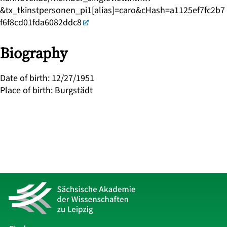
&tx_tkinstpersonen_pi1[alias]=caro&cHash=a1125ef7fc2b7
f6f8cd01fda6082ddc8
Biography
Date of birth
:
12/27/1951
Place of birth
:
Burgstädt