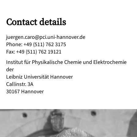
Contact details
ed.revonnah-inu.icp@orac.negreuj
Phone
:
+49 (511) 762 3175
Fax
:
+49 (511) 762 19121
Institut für Physikalische Chemie und Elektrochemie
der
Leibniz Universität Hannover
Callinstr. 3A
30167
Hannover