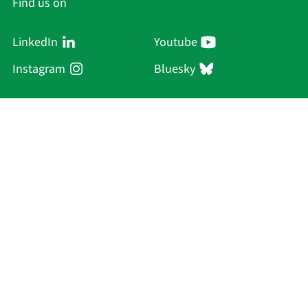
Find us on
LinkedIn
Youtube
Instagram
Bluesky
Sächsische Akademie
der Wissenschaften zu Leipzig
Hauptsitz Leipzig
Karl-Tauchnitz-Str. 1
04107 Leipzig
Current Affairs
Academy
Persons